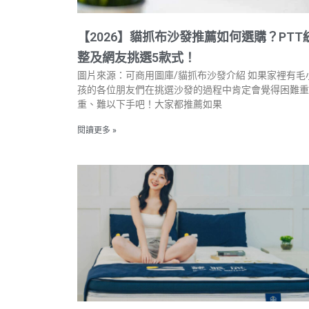
【2026】貓抓布沙發推薦如何選購？PTT
整及網友挑選5款式！
圖片來源：可商用圖庫/貓抓布沙發介紹 如果家裡有毛
孩的各位朋友們在挑選沙發的過程中肯定會覺得困難重
重、難以下手吧！大家都推薦如果
閱讀更多 »