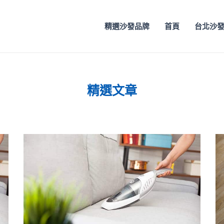
精選沙發品牌
首頁
台北沙
精選文章
頁
頁
頁
頁
頁
頁
頁
頁
頁
頁
頁
頁
頁
面
面
面
面
面
面
面
面
面
面
面
面
面