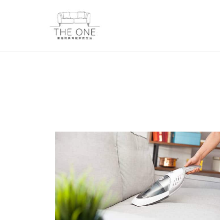
跳
至
主
要
內
容