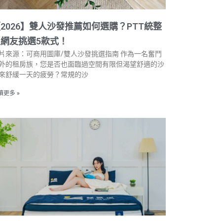
2026】雙人沙發推薦如何選購？PTT統整
網友挑選5款式！
片來源：可商用圖庫/雙人沙發挑選指南 作為一名奮鬥
外的租房族，您是否也面臨過空間有限但渴望舒適的沙
來舒緩一天的疲勞？常規的沙
讀更多 »