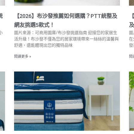
統
【2026】布沙發推薦如何選購？PTT統整及
【
網友挑選5款式！
及
小
圖片來源：可商用圖庫/布沙發挑選指南 迎接您的家居生
圖
活升級！布沙發不僅為您的居家環境帶來一絲絲的溫馨與
在
舒適，還能體現出您的獨特品味
發
閱讀更多 »
閱