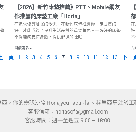
友
【2026】新竹床墊推薦》PTT、Mobile網友
【
都推薦的床墊工廠「Horia」
都
在追求優質睡眠的今天，在新竹床墊推薦你一定要買的
在
墊
好，才能成為了提升生活品質的重要角色。一張好的床墊
好
不僅能夠支持身體，提供舒適的睡眠
不
閱讀更多 »
閱
 上一頁
1
2
3
4
5
6
7
8
9
10
11
12
13
下一頁
你的靈魂沙發 Horia,your soul-fa.。赫里亞專
客服信箱：horiasofa@gmail.com
客服時間：週一至週五 9:00 – 18:00