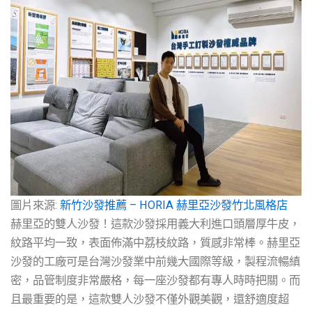
圖片來源:
新竹沙發推薦 – HORIA 赫里亞沙發竹北風格店
赫里亞的雙人沙發！這款沙發採用義大利進口頭層厚牛皮，
紋路平均一致，表面佈滿中荔枝紋路，質感非常棒。赫里亞
沙發的工廠可是台灣沙發業中前幾大國際等級，製程流暢縝
密，品管制度非常嚴格，每一座沙發都有專人時時把關。而
且最重要的是，這款雙人沙發不僅外觀美觀，還舒適度超