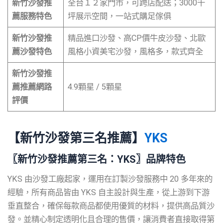
新竹沙發推
全台１２家門市，可跨店配送；3000千
薦服務特色
坪展示空間，一站式購足傢俱
新竹沙發推
精品進口沙發、高CP價牛皮沙發、北歐
薦沙發特色
風格小資美宅沙發，風格多，款式齊全
新竹沙發推
薦推薦網路
4.9顆星 / 5顆星
評價
【新竹沙發第三名推薦】
YKS
〖新竹沙發推薦第三名：YKS〗品牌特色
YKS 由沙發工廠起家，運用在訂製沙發服務中 20 多年來的
經驗，所有商品皆由 YKS 自主設計與生產，從上游到下游
垂直整合，確保每款商品都使用優質的材料，提供高品質沙
發。並精心制定透明化且合理的售價，讓消費者直接取得第