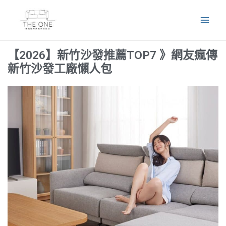
跳
Mai
至
Men
主
要
【2026】新竹沙發推薦TOP7 》網友瘋傳
內
新竹沙發工廠懶人包
容