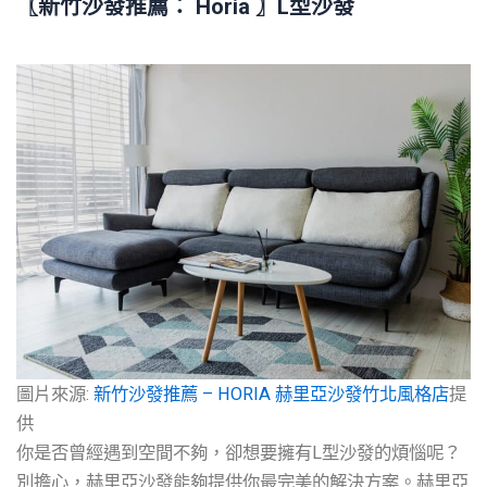
〖
新竹
沙發推薦
： Horia 〗L型沙發
圖片來源:
新竹沙發推薦 – HORIA 赫里亞沙發竹北風格店
提
供
你是否曾經遇到空間不夠，卻想要擁有L型沙發的煩惱呢？
別擔心，赫里亞沙發能夠提供你最完美的解決方案。赫里亞