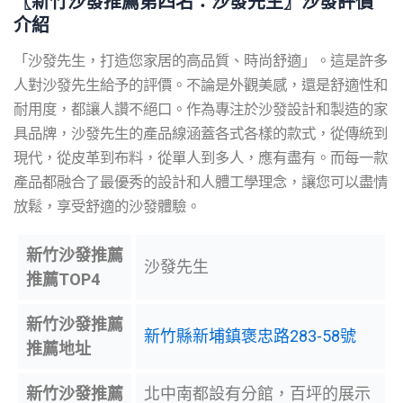
〖
新竹
沙發推薦第四名：沙發先生〗沙發評價
介紹
「沙發先生，打造您家居的高品質、時尚舒適」。這是許多
人對沙發先生給予的評價。不論是外觀美感，還是舒適性和
耐用度，都讓人讚不絕口。作為專注於沙發設計和製造的家
具品牌，沙發先生的產品線涵蓋各式各樣的款式，從傳統到
現代，從皮革到布料，從單人到多人，應有盡有。而每一款
產品都融合了最優秀的設計和人體工學理念，讓您可以盡情
放鬆，享受舒適的沙發體驗。
新竹
沙發推薦
沙發先生
推薦
TOP4
新竹
沙發推薦
新竹縣新埔鎮褒忠路283-58號
推薦
地址
新竹
沙發推薦
北中南都設有分館，百坪的展示