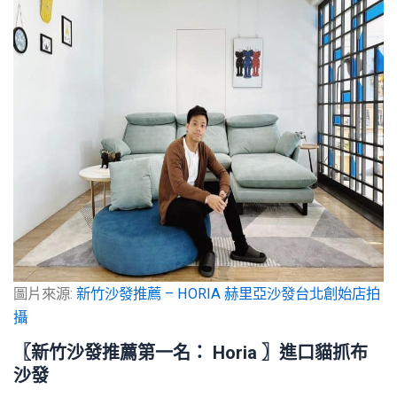
圖片來源:
新竹沙發推薦 – HORIA 赫里亞沙發台北創始店
拍
攝
〖
新竹沙發推薦
第一名
： Horia 〗進口貓抓布
沙發