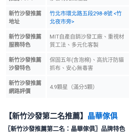
新竹
沙發推薦
竹北市環北路五段298-8號 <竹
地址
北夜市旁>
新竹
沙發
推薦
MIT自產自銷沙發工廠、重視材
服務特色
質工法、多元化客製
新竹
沙發
推薦
保固五年(含泡棉)、高抗汙防貓
沙發特色
抓布、安心無毒害
新竹
沙發
推薦
4.9顆星（滿分5顆）
網路評價
【新竹沙發第二名推薦】
晶華傢俱
〖新竹沙發推薦第二名：晶華傢俱〗品牌特色