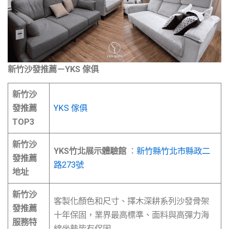
新竹沙發推薦－YKS 傢俱
新竹沙
發推薦
YKS 傢俱
TOP3
新竹沙
YKS竹北展示體驗館
：
新竹縣竹北市縣政二
發推薦
路273號
地址
新竹沙
客製化顏色和尺寸、擇木深耕系列沙發骨架
發推薦
十年保固，業界最高標準、面料與高彈力海
服務特
綿坐墊皆有保固