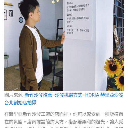
圖片來源:
新竹沙發推薦 -沙發挑選方式- HORIA 赫里亞沙發
台北創始店拍攝
在赫里亞新竹沙發工廠的店面裡，你可以感受到一種舒適自
在的氛圍。店內擺設簡約大方，搭配著柔和的燈光，讓人感